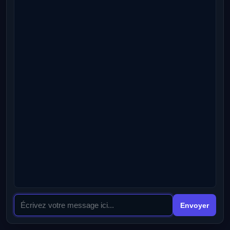
Envoyer