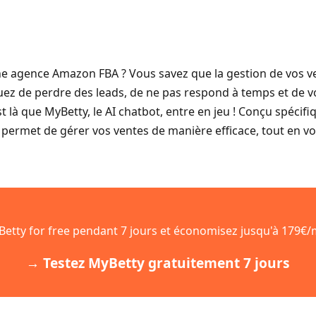
ne agence Amazon FBA ? Vous savez que la gestion de vos ve
ez de perdre des leads, de ne pas respond à temps et de vo
st là que MyBetty, le AI chatbot, entre en jeu ! Conçu spéci
permet de gérer vos ventes de manière efficace, tout en v
Betty for free pendant 7 jours et économisez jusqu'à 179€/
→ Testez MyBetty gratuitement 7 jours