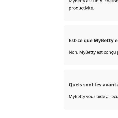
MyBetty est un AI chatbo
productivité.
Est-ce que MyBetty est
Non, MyBetty est conçu p
Quels sont les avanta
MyBetty vous aide à récu