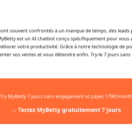
r sont souvent confrontés à un manque de temps, des leads 
MyBetty est un AI chatbot conçu spécifiquement pour vous ai
éliorer votre productivité. Grâce à notre technologie de p
ter vos ventes et vous détendre enfin. Try-le 7 jours san
Try MyBetty 7 jours sans engagement et payez 179€/mont
→ Testez MyBetty gratuitement 7 jours