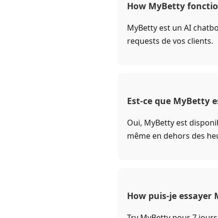
How MyBetty fonction
MyBetty est un AI chatbo
requests de vos clients.
Est-ce que MyBetty es
Oui, MyBetty est disponi
même en dehors des heu
How puis-je essayer 
Try MyBetty pour 7 jours