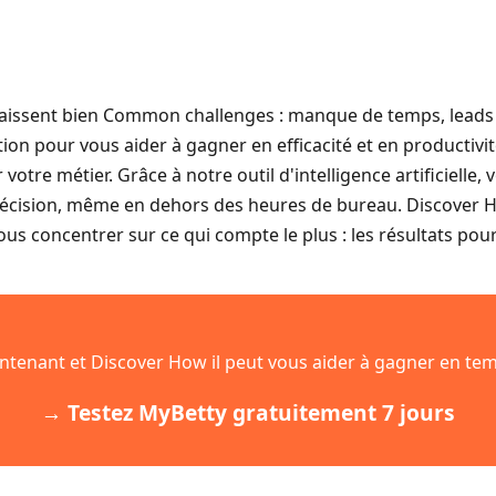
naissent bien Common challenges : manque de temps, leads
ution pour vous aider à gagner en efficacité et en productivit
otre métier. Grâce à notre outil d'intelligence artificielle,
précision, même en dehors des heures de bureau. Discover
ous concentrer sur ce qui compte le plus : les résultats pour
tenant et Discover How il peut vous aider à gagner en temp
→ Testez MyBetty gratuitement 7 jours