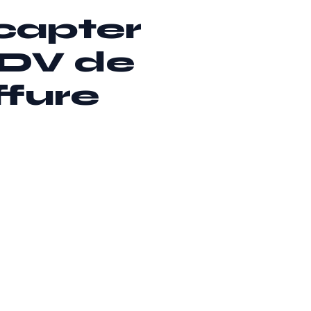
capter
RDV de
ffure
s