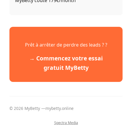
MyBetty coûte 179€/month
Prêt à arrêter de perdre des leads ? ?
→ Commencez votre essai
gratuit MyBetty
© 2026 MyBetty —mybetty.online
Spectra Media