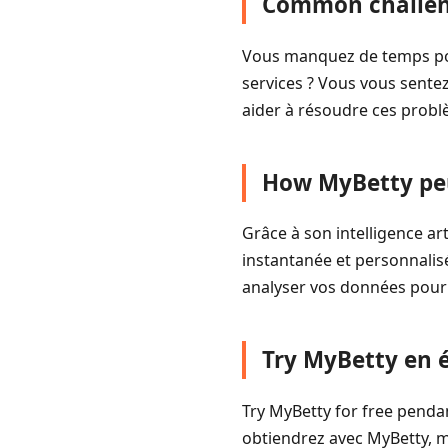
Common challen
Vous manquez de temps pour
services ? Vous vous sente
aider à résoudre ces problè
How MyBetty peut
Grâce à son intelligence ar
instantanée et personnalisé
analyser vos données pour 
Try MyBetty en é
Try MyBetty for free penda
obtiendrez avec MyBetty, m