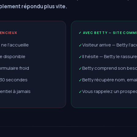
mplement répondu plus vite.
LENCIEUX
✓ AVEC BETTY — SITE COMM
 ne l'accueille
Visiteur arrive — Betty l'a
✓
e disponible
Il hésite — Betty le rassur
✓
rmulaire froid
Betty comprend son beso
✓
n 30 secondes
Betty récupère nom, emai
✓
entiel à jamais
Vous rappelez un prospect
✓