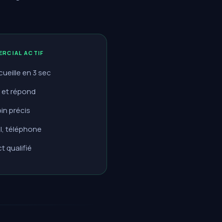
ERCIAL ACTIF
ccueille en 3 sec
e et répond
in précis
l, téléphone
 qualifié