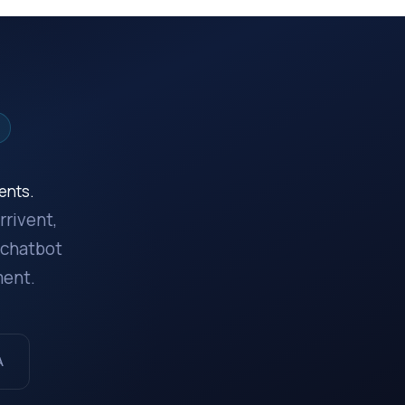
ents.
rrivent,
 chatbot
ment.
A