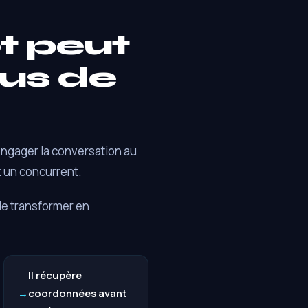
t peut
lus de
engager la conversation au
z un concurrent.
 le transformer en
Il récupère
coordonnées avant