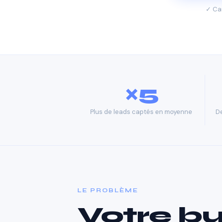
✓ Car
×5
Plus de leads captés en moyenne
De
LE PROBLÈME
Votre bu