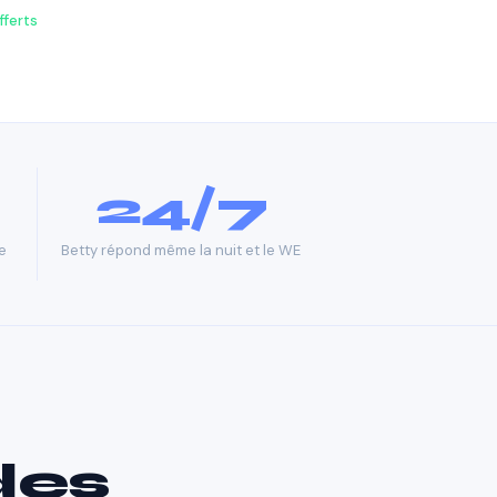
fferts
24/7
e
Betty répond même la nuit et le WE
des