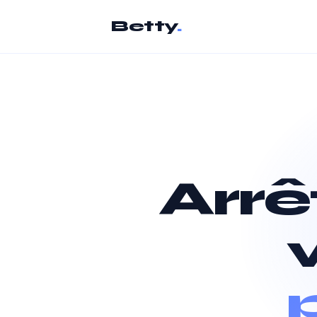
Betty
.
Arrê