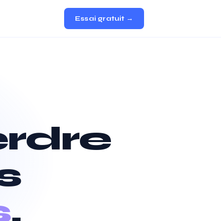
Essai gratuit →
erdre
s
s
.