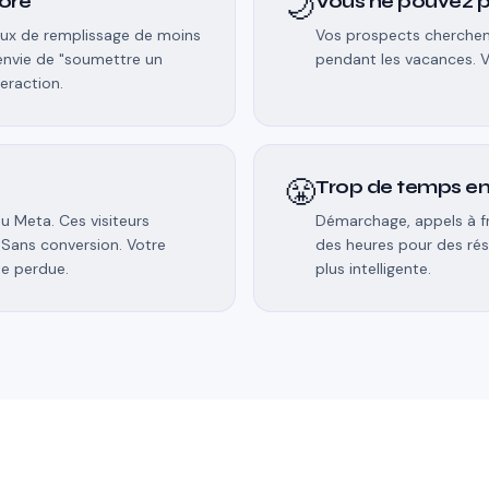
🌙
oré
Vous ne pouvez p
aux de remplissage de moins
Vos prospects cherchent
 envie de "soumettre un
pendant les vacances. Vo
teraction.
😤
Trop de temps en
u Meta. Ces visiteurs
Démarchage, appels à fro
. Sans conversion. Votre
des heures pour des rés
te perdue.
plus intelligente.