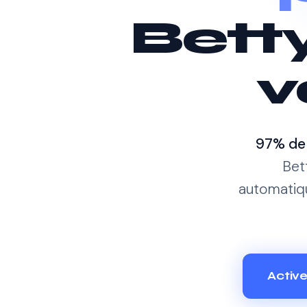
Betty
v
97% de 
Bet
automatiq
Activ