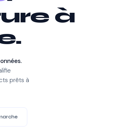
ture à
e.
données.
ifie
ts prêts à
marche