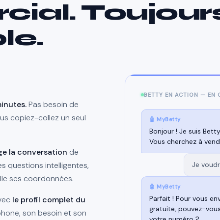
ial. Toujour
le.
BETTY EN ACTION — EN
minutes.
Pas besoin de
s copiez-collez un seul
🤖 MyBetty
Bonjour ! Je suis Betty
Vous cherchez à vend
e la conversation
de
es questions intelligentes,
Je voudr
ille ses coordonnées.
🤖 MyBetty
Parfait ! Pour vous e
avec
le profil complet du
gratuite, pouvez-vou
phone, son besoin et son
votre numéro ?