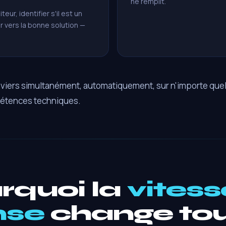
ne remplit.
ur, identifier s'il est un
r vers la bonne solution —
eviers simultanément, automatiquement, sur n'importe quel 
étences techniques.
rquoi la
vitess
nse
change tou