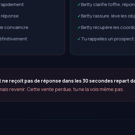
e rapidement
Betty clarifie l'offre, rép
✓
e réponse
Betty rassure, lève les ob
✓
 le convaincre
Betty récupère les coor
✓
définitivement
Tu rappelles un prospect 
✓
 et ne reçoit pas de réponse dans les 30 secondes repart 
amais revenir. Cette vente perdue, tu ne la vois même pas.