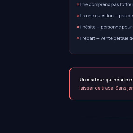
Il ne comprend pas l'offr
✕
Il a une question — pas d
✕
Il hésite — personne pour
✕
Il repart — vente perdue 
✕
Un visiteur qui hésite
laisser de trace. Sans j