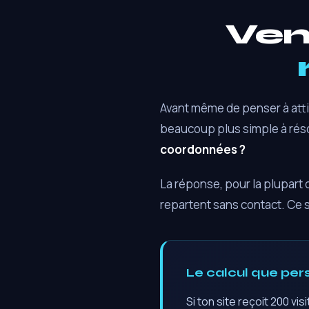
Ven
Avant même de penser à attirer
beaucoup plus simple à rés
coordonnées ?
La réponse, pour la plupart 
repartent sans contact. Ce 
Le calcul que per
Si ton site reçoit 200 v