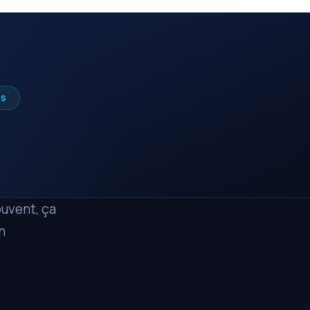
TS
ouvent, ça
n