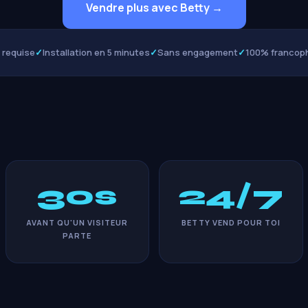
Vendre plus avec Betty →
e requise
✓
Installation en 5 minutes
✓
Sans engagement
✓
100% francop
30s
24/7
AVANT QU'UN VISITEUR
BETTY VEND POUR TOI
PARTE