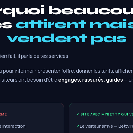
rquoi beaucou
es
attirent mai
vendent pas
ien fait, il parle de tes services.
 pour informer : présenter l'offre, donner les tarifs, affich
visiteurs ont besoin d'être
engagés, rassurés, guidés
— en
ORME
✓ SITE AVEC MYBETTY QUI V
e interaction
Le visiteur arrive — Betty 
✓