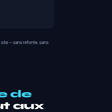
site — sans refonte, sans
e de
t aux