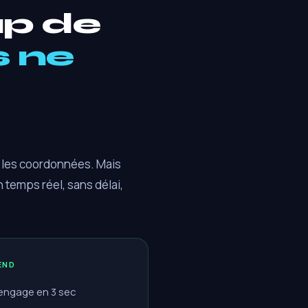
p de
s ne
er les coordonnées. Mais
 temps réel, sans délai,
END
l'engage en 3 sec