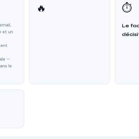
🔥
⏱️
email,
Le fa
 et un
décisi
tent
ale —
ans le