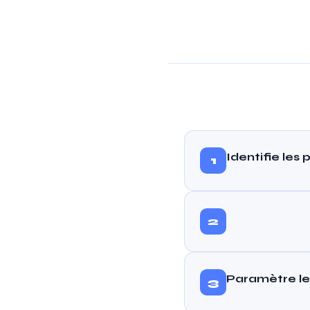
Identifie les 
1
2
Paramètre les
3