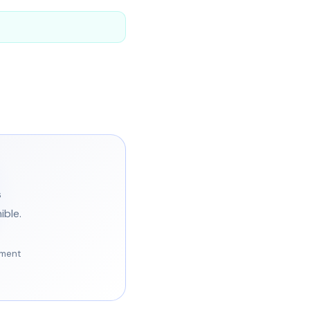
s
ble.
oment