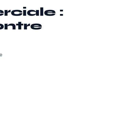
ciale :
ontre
e