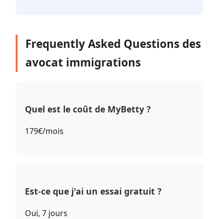
Frequently Asked Questions des
avocat immigrations
Quel est le coût de MyBetty ?
179€/mois
Est-ce que j'ai un essai gratuit ?
Oui, 7 jours