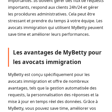
importantes. Ils doivent gérer des flux de requests
importants, respond aux clients 24h/24 et gérer
les procédures administratives. Cela peut être
stressant et prendre du temps à votre équipe. Les
avocats immigration qui utilisent MyBetty peuvent
save time et améliorer leurs performances.
Les avantages de MyBetty pour
les avocats immigration
MyBetty est conçu spécifiquement pour les
avocats immigration et offre de nombreux
avantages, tels que la gestion automatisée des
requests, la personnalisation des réponses et la
mise à jour en temps réel des données. Grâce à
MyBetty, vous pouvez save time, améliorer vos