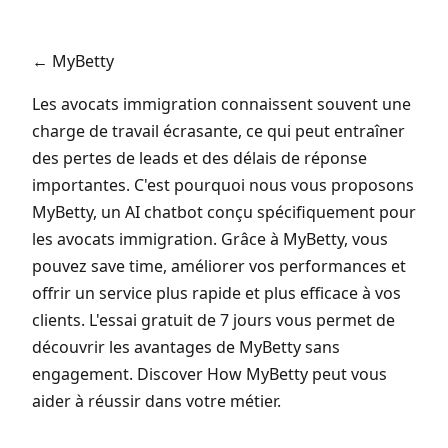
← MyBetty
Les avocats immigration connaissent souvent une
charge de travail écrasante, ce qui peut entraîner
des pertes de leads et des délais de réponse
importantes. C'est pourquoi nous vous proposons
MyBetty, un AI chatbot conçu spécifiquement pour
les avocats immigration. Grâce à MyBetty, vous
pouvez save time, améliorer vos performances et
offrir un service plus rapide et plus efficace à vos
clients. L'essai gratuit de 7 jours vous permet de
découvrir les avantages de MyBetty sans
engagement. Discover How MyBetty peut vous
aider à réussir dans votre métier.