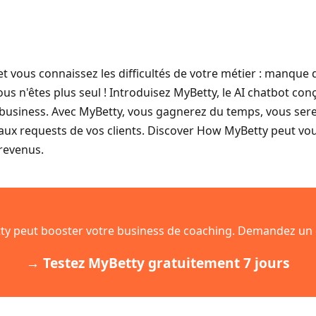
t vous connaissez les difficultés de votre métier : manque
vous n'êtes plus seul ! Introduisez MyBetty, le AI chatbot c
 business. Avec MyBetty, vous gagnerez du temps, vous serez
ux requests de vos clients. Discover How MyBetty peut vous
 revenus.
y peut booster votre business de coaching. Demandez un ess
→ Testez MyBetty gratuitement 7 jours