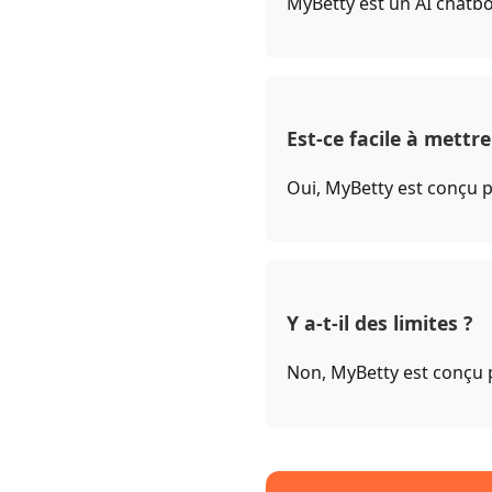
MyBetty est un AI chatbo
Est-ce facile à mettre
Oui, MyBetty est conçu p
Y a-t-il des limites ?
Non, MyBetty est conçu 