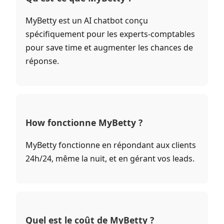
MyBetty est un AI chatbot conçu
spécifiquement pour les experts-comptables
pour save time et augmenter les chances de
réponse.
How fonctionne MyBetty ?
MyBetty fonctionne en répondant aux clients
24h/24, même la nuit, et en gérant vos leads.
Quel est le coût de MyBetty ?