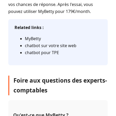
vos chances de réponse. Après l'essai, vous
pouvez utiliser MyBetty pour 179€/month.
Related links :
MyBetty
chatbot sur votre site web
chatbot pour TPE
Foire aux questions des experts-
comptables
Qu'est-ce que MyBetty ?