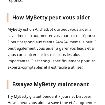
réponse.
How MyBetty peut vous aider
MyBetty est un AI chatbot qui peut vous aider à
save time et à augmenter vos chances de réponse.
Il peut respond aux clients 24h/24, même la nuit. Il
peut également vous aider à gérer vos leads et à
vous concentrer sur les missions les plus
importantes. Il est conçu spécifiquement pour les
experts-comptables et il est facile à utiliser.
Essayez MyBetty maintenant
Try MyBetty gratuit pendant 7 jours et Discover
How il peut vous aider à save time et à augmenter