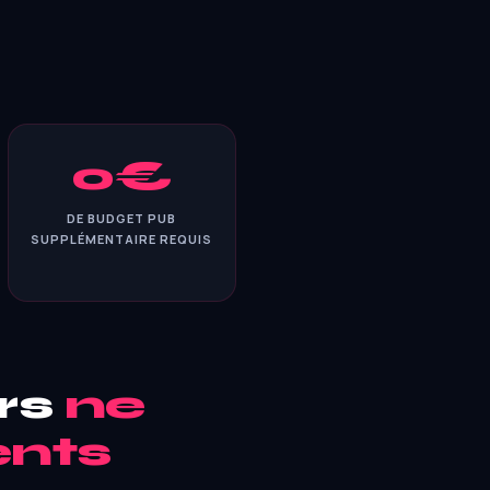
0€
DE BUDGET PUB
SUPPLÉMENTAIRE REQUIS
urs
ne
ents