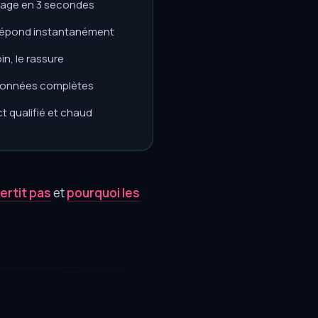
ngage en 3 secondes
y répond instantanément
n, le rassure
données complètes
t qualifié et chaud
ertit pas
et
pourquoi les