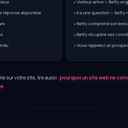
ncieux
Visiteur arrive — Betty e
✓
ne réponse disponible
Il a une question — Bett
✓
urs
Betty comprend son besoi
✓
es
Betty récupère ses coor
✓
erdu
Vous rappelez un prospec
✓
 sur votre site, lire aussi :
pourquoi un site web ne conv
te
.