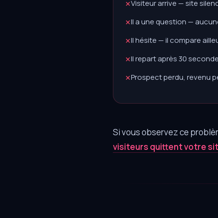
Visiteur arrive — site sile
✕
Il a une question — aucu
✕
Il hésite — il compare aille
✕
Il repart après 30 second
✕
Prospect perdu, revenu p
✕
Si vous observez ce problème
visiteurs quittent votre si