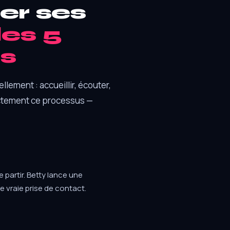
r ses
les 5
s
llement : accueillir, écouter,
xactement ce processus —
e partir. Betty lance une
e vraie prise de contact.